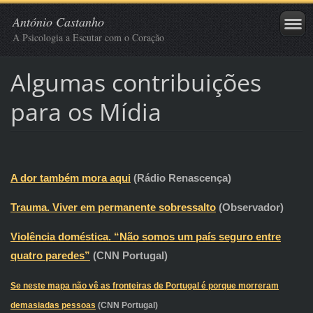
António Castanho
A Psicologia a Escutar com o Coração
Algumas contribuições
para os Mídia
A dor também mora aqui
(Rádio Renascença)
Trauma. Viver em permanente sobressalto
(Observador)
Violência doméstica. “Não somos um país seguro entre
quatro paredes”
(CNN Portugal)
Se neste mapa não vê as fronteiras de Portugal é porque morreram
demasiadas pessoas
(CNN Portugal)