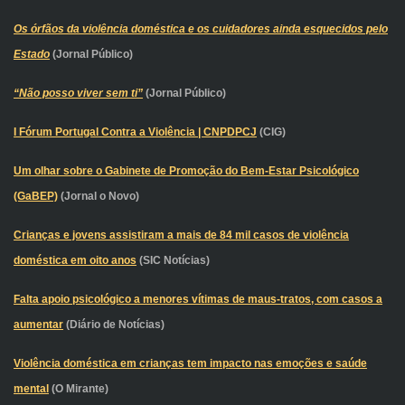
Os órfãos da violência doméstica e os cuidadores ainda esquecidos pelo
Estado
(Jornal Público)
“Não posso viver sem ti”
(Jornal Público)
I Fórum Portugal Contra a Violência | CNPDPCJ
(CIG)
Um olhar sobre o Gabinete de Promoção do Bem-Estar Psicológico
(GaBEP)
(Jornal o Novo)
Crianças e jovens assistiram a mais de 84 mil casos de violência
doméstica em oito anos
(SIC Notícias)
Falta apoio psicológico a menores vítimas de maus-tratos, com casos a
aumentar
(Diário de Notícias)
Violência doméstica em crianças tem impacto nas emoções e saúde
mental
(O Mirante)